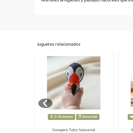
Animales amigables y paisajes naturales que inv
Juguetes relacionados
ontessori
🍼 0–12 meses
✋ Sensorial
❤
sorial
Sonajero Tubo Sensorial
S