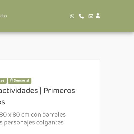
cto
ses
✋ Sensorial
ctividades | Primeros
os
80 x 80 cm con barrales
s personajes colgantes