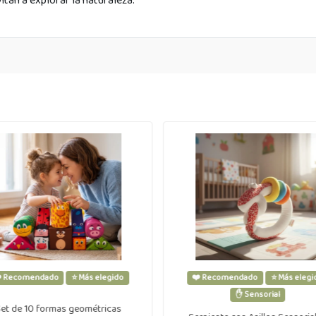
itan a explorar la naturaleza.
️ Recomendado
⭐ Más elegido
❤️ Recomendado
⭐ Más elegi
✋ Sensorial
et de 10 formas geométricas