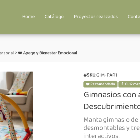
Home
Catálogo
Proyectos realizados
Conta
>
ensorial
❤️ Apego y Bienestar Emocional
#SKU:
GIM-PAR1
❤️ Recomendado
🍼 0–12 me
Gimnasios con a
Descubrimient
Manta gimnasio de 
desmontables y tre
interactivos.