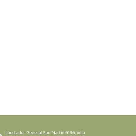
Servicio 4
Escribe una breve descripción.
Por ejemplo, si ofreces catering
para eventos, puedes indicar la
o
modalidad de encargo, el tiempo
la
de anticipación de los pedidos y la
disponibilidad por temporada.
Libertador General San Martin 6136, Villa