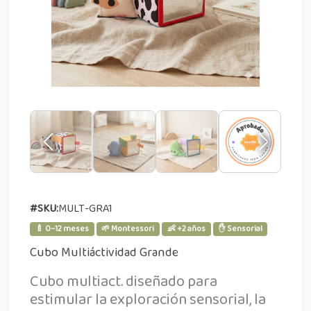
#SKU:
MULT-GRA1
🍼 0–12 meses
🌱 Montessori
👶 +2 años
✋ Sensorial
Cubo Multiáctividad Grande
Cubo multiact. diseñado para
estimular la exploración sensorial, la