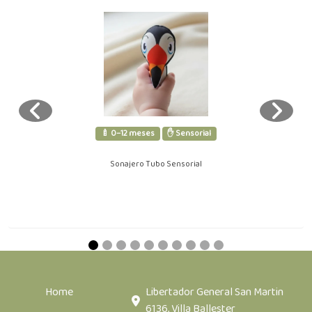
🍼 0–12 meses
✋ Sensorial
Sonajero Tubo Sensorial
Home
Libertador General San Martin
6136, Villa Ballester